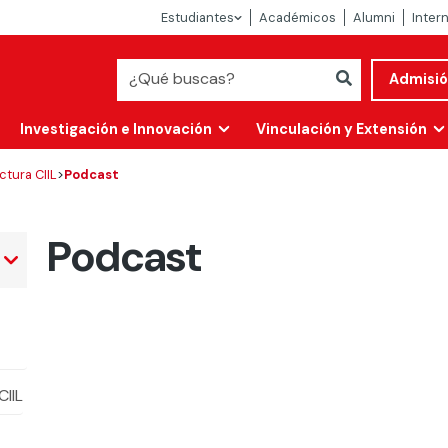
Estudiantes
Académicos
Alumni
Inter
Admisi
Investigación e Innovación
Vinculación y Extensión
ctura CIIL
>
Podcast
Podcast
CIIL
Abierta
alidad