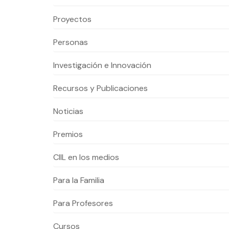
Proyectos
Te puede interesar:
Te puede interesar:
International students
Explora el campus Uandes
Facultades
Noticias
Personas
Investigación e Innovación
Recursos y Publicaciones
Noticias
Premios
CIIL en los medios
Para la Familia
Para Profesores
Cursos