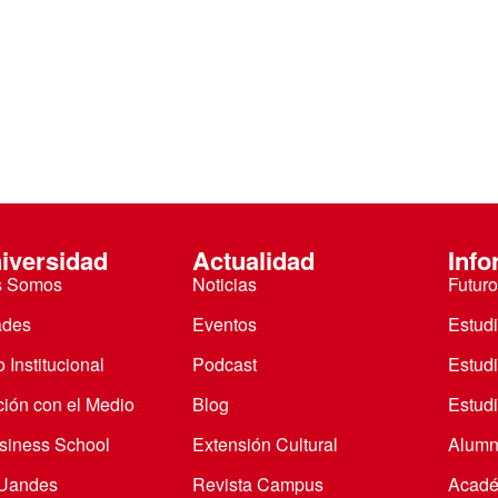
iversidad
Actualidad
Info
s Somos
Noticias
Futuro
ades
Eventos
Estud
 Institucional
Podcast
Estud
ción con el Medio
Blog
Estudi
iness School
Extensión Cultural
Alumn
 Uandes
Revista Campus
Acadé