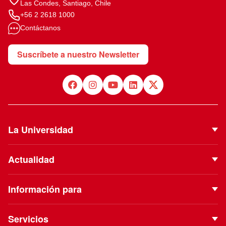
Las Condes, Santiago, Chile
+56 2 2618 1000
Contáctanos
Suscríbete a nuestro Newsletter
La Universidad
Quiénes Somos
Actualidad
Autoridades
Noticias
Proyecto Institucional
Información para
Eventos
Vinculación con el Medio
Futuros estudiantes
Podcast
Servicios
ESE Business School