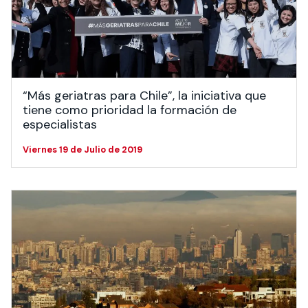
Actividades y
Programas de
interesar:
2025
vinculación con la
cursos
intercambio
sociedad
Especialidades y
Servicios y apoyos
Extensión Cultural
estadías
Te puede
Explora el campus
Noticias
Te puede interesar:
Filantropía y Donaciones
“Más geriatras para Chile”, la iniciativa que
Te puede
International
Facultades
interesar:
Uandes
estudiantiles
tiene como prioridad la formación de
interesar:
students
especialistas
Viernes 19 de Julio de 2019