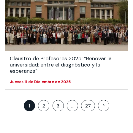
Claustro de Profesores 2025: “Renovar la
universidad: entre el diagnóstico y la
esperanza”
Jueves 11 de Diciembre de 2025
Posts
>
1
2
3
…
27
pagination