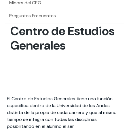
Actividades y
Programas de
Minors del CEG
interesar:
2025
vinculación con la
cursos
intercambio
sociedad
Preguntas Frecuentes
Especialidades y
Servicios y apoyos
Extensión Cultural
estadías
Centro de Estudios
Te puede
Explora el campus
Noticias
Te puede interesar:
Filantropía y Donaciones
Generales
Te puede
International
Facultades
interesar:
Uandes
estudiantiles
interesar:
students
El Centro de Estudios Generales tiene una función
específica dentro de la Universidad de los Andes
distinta de la propia de cada carrera y que al mismo
tiempo se integra con todas las disciplinas
posibilitando en el alumno el ser