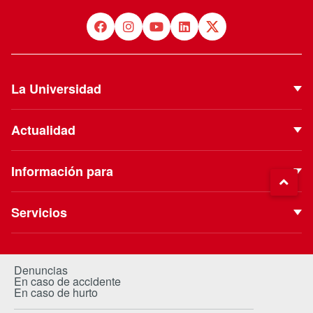
La Universidad
Quiénes Somos
Actualidad
Autoridades
Noticias
Proyecto Institucional
Información para
Eventos
Vinculación con el Medio
Futuros estudiantes
Podcast
Servicios
ESE Business School
Estudiantes de pregrado
Blog
Biblioteca
Clínica Uandes
Estudiantes de postgrado
Extensión Cultural
Portal de Pagos
Centro de Salud
Denuncias
Estudiante internacional
En caso de accidente
Revista Campus
Canvas
Trabaja con nosotros
En caso de hurto
Alumni / Egresados
Investiga Uandes