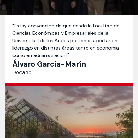
Actividades y
Programas de
interesar:
2025
vinculación con la
cursos
intercambio
sociedad
Especialidades y
Servicios y apoyos
Extensión Cultural
estadías
Estoy convencido de que desde la Facultad de
Ciencias Económicas y Empresariales de la
Te puede
Explora el campus
Noticias
Te puede interesar:
Filantropía y Donaciones
Universidad de los Andes podemos aportar en
Te puede
International
Facultades
interesar:
Uandes
estudiantiles
liderazgo en distintas áreas tanto en economía
interesar:
students
como en administración.
Álvaro García-Marín
Decano