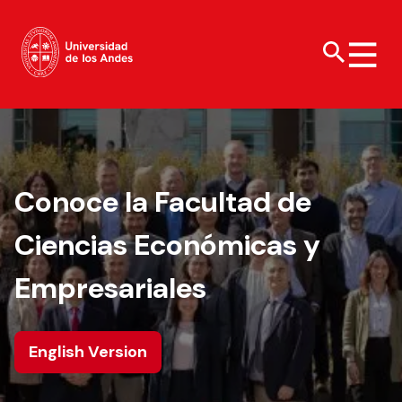
Carreras de
Acerca de la Uandes
Investigación
Vinculación con el
Vida Universitaria
pregrado
Medio
Organización
Innovación
Cultura y arte
Programas de
Política y Modelo de
Conoce la Facultad de
Facultades
Doctorados
Deportes y reserva
bachillerato
Vinculación con el
de canchas
Medio
Ciencias Económicas y
Campus
Centros de
Diplomados y
investigación e
Bienestar
postítulos
Fondo de incentivo
Red institucional
innovación
de Vinculación con el
Empresariales
Uandes
Responsabilidad
Magísteres
Medio
Fondos y apoyo
social y pastoral
Filantropía y
ESE Business
Proyectos de
donaciones
Liderazgo y
School
vinculación con la
English Version
representantes
sociedad
Te puede
Doctorados
estudiantiles
Revista Salud
Ciencia
Te puede
Revista Campus Uandes
Actualidad
interesar:
Comunitaria
Abierta
Centros de