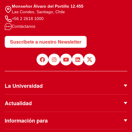
Monseñor Álvaro del Portillo 12.455
Las Condes, Santiago, Chile
+56 2 2618 1000
Contáctanos
Suscríbete a nuestro Newsletter
La Universidad
Quiénes Somos
Actualidad
Autoridades
Noticias
Proyecto Institucional
Información para
Eventos
Vinculación con el Medio