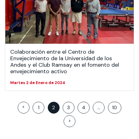
Colaboración entre el Centro de
Envejecimiento de la Universidad de los
Andes y el Club Ramsay en el fomento del
envejecimiento activo
Martes 2 de Enero de 2024
Posts
<
1
2
3
4
…
10
pagination
>