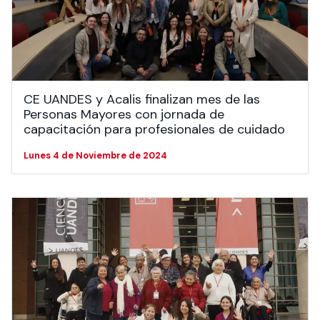
Actividades y
Programas de
interesar:
2025
vinculación con la
cursos
intercambio
sociedad
Especialidades y
Servicios y apoyos
Extensión Cultural
estadías
Te puede
Explora el campus
Noticias
Te puede interesar:
Filantropía y Donaciones
CE UANDES y Acalis finalizan mes de las
Te puede
International
Facultades
interesar:
Uandes
estudiantiles
Personas Mayores con jornada de
interesar:
students
capacitación para profesionales de cuidado
Lunes 4 de Noviembre de 2024