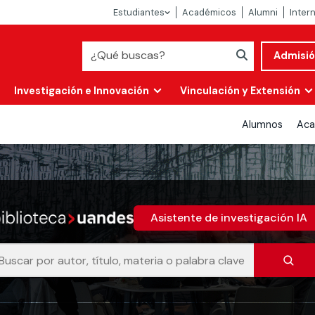
Estudiantes
Académicos
Alumni
Inter
Admisi
Investigación e Innovación
Vinculación y Extensión
Alumnos
Aca
Asistente de investigación IA
Abierta
alidad