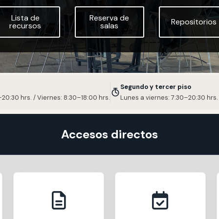
Lista de
Reserva de
Repositorios
 estudiantiles
recursos
salas
Segundo y tercer piso
20:30 hrs. / Viernes: 8:30–18:00 hrs.
Lunes a viernes: 7:30–20:30 hrs.
Accesos directos