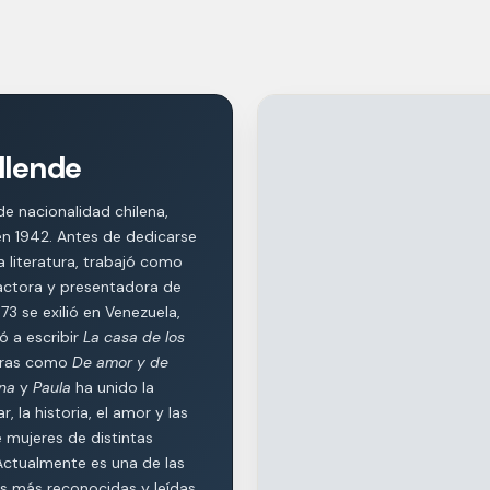
llende
 de nacionalidad chilena,
en 1942. Antes de dedicarse
 literatura, trabajó como
dactora y presentadora de
973 se exilió en Venezuela,
 a escribir
La casa de los
bras como
De amor y de
na
y
Paula
ha unido la
, la historia, el amor y las
 mujeres de distintas
Actualmente es una de las
as más reconocidas y leídas