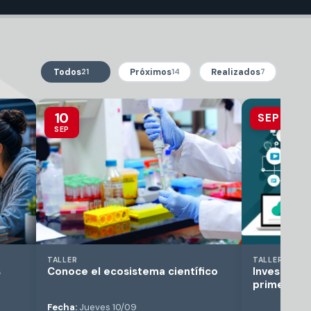
Todos
Próximos
Realizados
21
14
7
10
SEP
SEP
TALLER
TALLER
s
Conoce el ecosistema científico
Investigaci
primeros 
Fecha:
Jueves 10/09