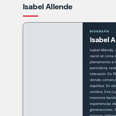
Isabel Allende
BIOGRAFÍA
Isabel A
Isabel Allende,
nació en Lima 
plenamente a la
periodista, re
televisión. En 1
donde comenzó
espíritus
. En o
sombra
,
Eva Lu
memoria familiar
experiencias de
generaciones. 
autoras chilen