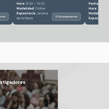
Hora:
13:30 – 14:20
Fecha:
Septi
Modalidad:
Online
Hora:
13:30 –
Expositor/a:
Javiera
Modalidad:
O
nte
Próximamente
de la Maza
Expositor/a:
stigadores