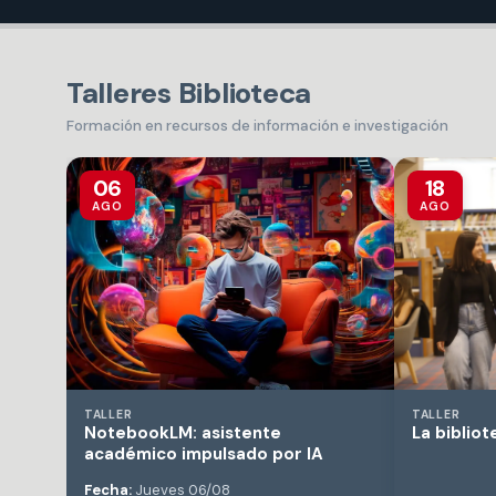
Talleres Biblioteca
Formación en recursos de información e investigación
06
18
AGO
AGO
TALLER
TALLER
NotebookLM: asistente
La biblio
académico impulsado por IA
Fecha:
Jueves 06/08