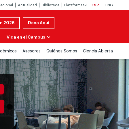
nacional
Actualidad
Biblioteca
Plataformas
ESP
ENG
ón 2026
Dona Aquí
Vida en el Campus
démicos
Asesores
Quiénes Somos
Ciencia Abierta