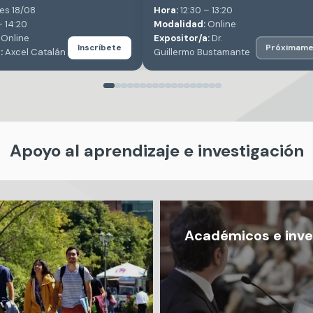
es 18/08
Hora:
12:30 – 13:20
– 14:20
Modalidad:
Online
Online
Expositor/a:
Dr.
Inscríbete
Próximame
:
Axcel Catalán
Guillermo Bustamante
Apoyo al aprendizaje e investigación
Académicos e inve