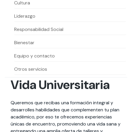
Actividades y
Programas de
Cultura
interesar:
2025
vinculación con la
cursos
intercambio
sociedad
Liderazgo
Especialidades y
Servicios y apoyos
Extensión Cultural
estadías
Responsabilidad Social
Te puede
Explora el campus
Noticias
Te puede interesar:
Filantropía y Donaciones
Te puede
International
Facultades
interesar:
Uandes
estudiantiles
Bienestar
interesar:
students
Equipo y contacto
Otros servicios
Vida Universitaria
Queremos que recibas una formación integral y
desarrolles habilidades que complementen tu plan
académico, por eso te ofrecemos experiencias
únicas de encuentro, promoviendo una vida sana y
entregando una amplia oferta de talleres y