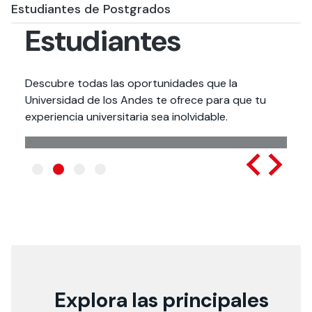
Estudiantes de Postgrados
Estudiantes
Descubre todas las oportunidades que la
Universidad de los Andes te ofrece para que tu
experiencia universitaria sea inolvidable.
Programas
de Liderazgo
Universitario
Explora las principales
Conoce FullUandes y otras