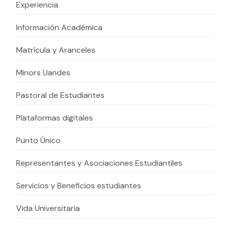
Actividades y
Programas de
Experiencia
interesar:
2025
vinculación con la
cursos
intercambio
sociedad
Información Académica
Especialidades y
Servicios y apoyos
Extensión Cultural
estadías
Matrícula y Aranceles
Te puede
Explora el campus
Noticias
Te puede interesar:
Filantropía y Donaciones
Te puede
International
Facultades
interesar:
Uandes
estudiantiles
Minors Uandes
interesar:
students
Pastoral de Estudiantes
Plataformas digitales
Punto Único
Representantes y Asociaciones Estudiantiles
Servicios y Beneficios estudiantes
Vida Universitaria