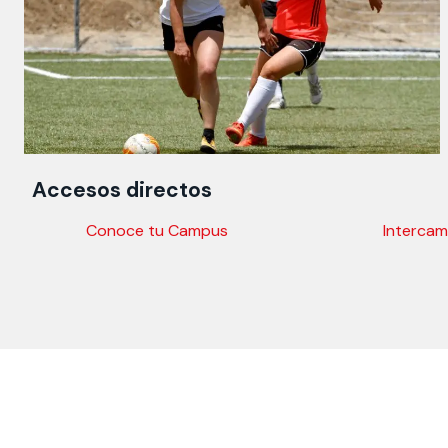
Accesos directos
Conoce tu Campus
Intercam