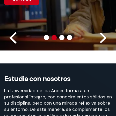
Actividades y
Programas de
interesar:
2025
vinculación con la
cursos
intercambio
sociedad
Especialidades y
Servicios y apoyos
Extensión Cultural
estadías
Te puede
Explora el campus
Noticias
Te puede interesar:
Filantropía y Donaciones
Te puede
International
Facultades
interesar:
Uandes
estudiantiles
interesar:
students
Estudia con nosotros
La Universidad de los Andes forma a un
profesional íntegro, con conocimientos sólidos en
su disciplina, pero con una mirada reflexiva sobre
su entorno. De esta manera, se complementa los
conocimientos específicos de cada carrera con