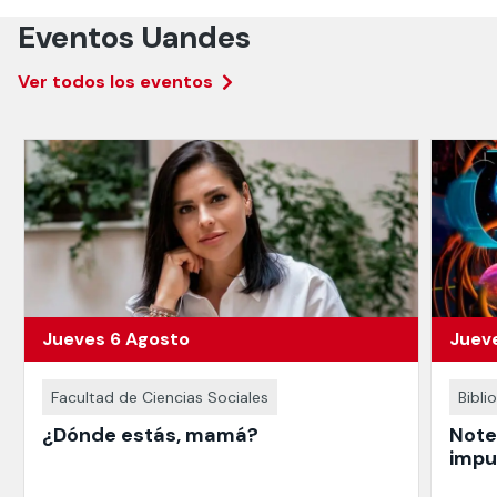
Eventos Uandes
Ver todos Ios eventos
Jueves 6 Agosto
Juev
Facultad de Ciencias Sociales
Bibli
¿Dónde estás, mamá?
Note
impu