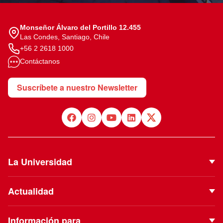
Monseñor Álvaro del Portillo 12.455
Las Condes, Santiago, Chile
+56 2 2618 1000
Contáctanos
Suscríbete a nuestro Newsletter
La Universidad
Quiénes Somos
Actualidad
Autoridades
Noticias
Proyecto Institucional
Información para