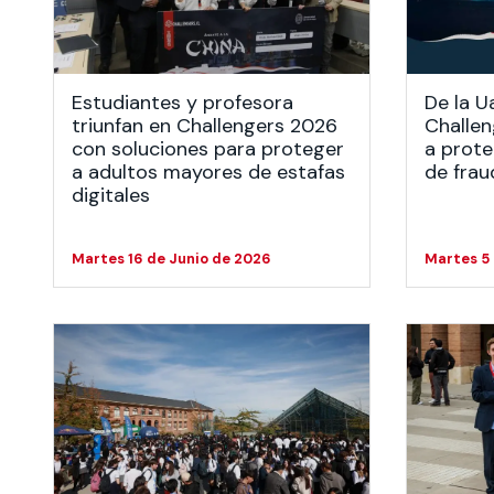
Te puede interesar:
Te puede interesar:
International students
Explora el campus Uandes
Facultades
Noticias
Estudiantes y profesora
De la U
triunfan en Challengers 2026
Challen
con soluciones para proteger
a prote
a adultos mayores de estafas
de frau
digitales
Martes 16 de Junio de 2026
Martes 5