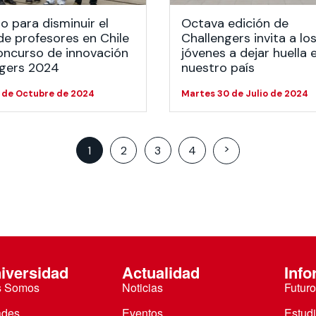
o para disminuir el
Octava edición de
 de profesores en Chile
Challengers invita a lo
oncurso de innovación
jóvenes a dejar huella 
ngers 2024
nuestro país
7 de Octubre de 2024
Martes 30 de Julio de 2024
Posts
>
1
2
3
4
pagination
iversidad
Actualidad
Info
s Somos
Noticias
Futuro
ades
Eventos
Estud