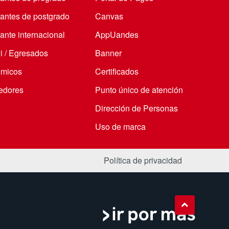
iantes de postgrado
Canvas
ante internacional
AppUandes
i / Egresados
Banner
micos
Certificados
edores
Punto único de atención
Dirección de Personas
Uso de marca
Política de privacidad