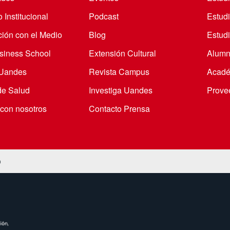
 Institucional
Podcast
Estud
ción con el Medio
Blog
Estudi
iness School
Extensión Cultural
Alumn
 Uandes
Revista Campus
Acadé
de Salud
Investiga Uandes
Prove
 con nosotros
Contacto Prensa
o