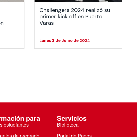
Challengers 2024 realizó su
s
primer kick off en Puerto
en
Varas
Lunes 3 de Junio de 2024
rmación para
Servicios
s estudiantes
Biblioteca
iantes de pregrado
Portal de Pagos