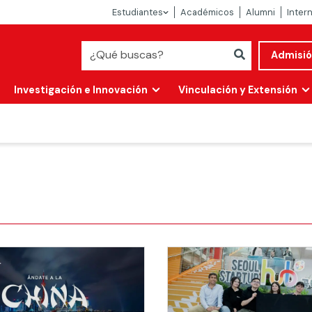
Estudiantes
Académicos
Alumni
Inter
Admisi
Investigación e Innovación
Vinculación y Extensión
Abierta
alidad