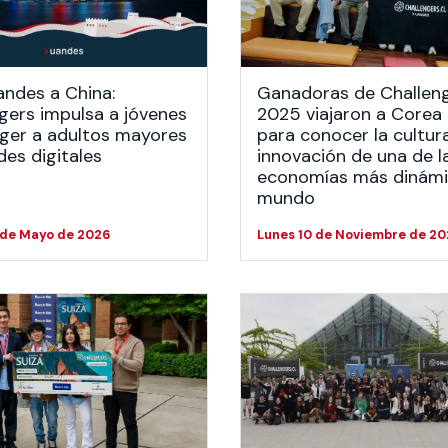
 estudiantiles
andes a China:
Ganadoras de Challen
gers impulsa a jóvenes
2025 viajaron a Corea 
ger a adultos mayores
para conocer la cultur
des digitales
innovación de una de l
economías más dinámi
mundo
 de Mayo de 2026
Lunes 10 de Noviembre de 20