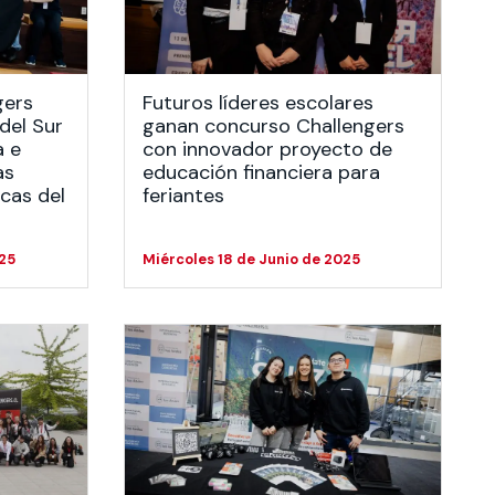
gers
Futuros líderes escolares
del Sur
ganan concurso Challengers
a e
con innovador proyecto de
as
educación financiera para
cas del
feriantes
25
Miércoles 18 de Junio de 2025