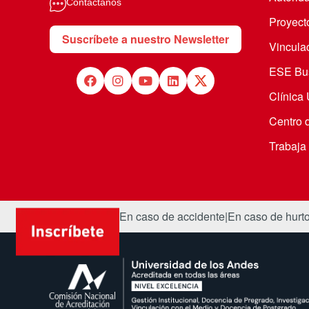
Contáctanos
Proyecto
Suscríbete a nuestro Newsletter
Vincula
ESE Bus
Clínica
Centro 
Trabaja
Denuncias
|
En caso de accidente
|
En caso de hurt