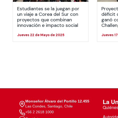
Estudiantes se la juegan por
Proyect
un viaje a Corea del Sur con
déficit
proyectos que combinan
ganó c
innovación e impacto social
Challe
Jueves 22 de Mayo de 2025
Jueves 1
La Un
Monseñor Álvaro del Portillo 12.455
Las Condes, Santiago, Chile
Quiéne
+56 2 2618 1000
Autorid