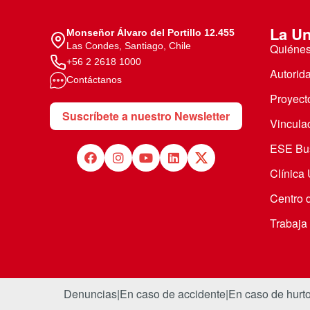
La Un
Monseñor Álvaro del Portillo 12.455
Las Condes, Santiago, Chile
Quiéne
+56 2 2618 1000
Autorid
Contáctanos
Proyecto
Suscríbete a nuestro Newsletter
Vincula
ESE Bus
Clínica
Centro 
Trabaja
Denuncias
|
En caso de accidente
|
En caso de hurt