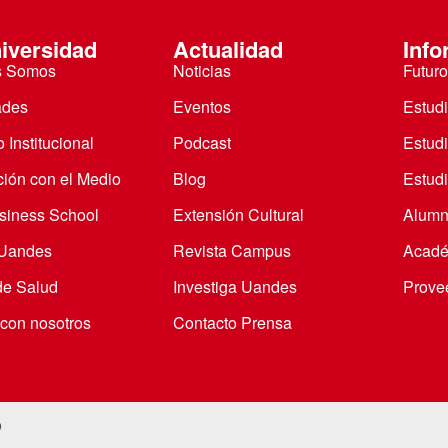
iversidad
Actualidad
Info
s Somos
Noticias
Futuro
ades
Eventos
Estud
 Institucional
Podcast
Estud
ción con el Medio
Blog
Estudi
iness School
Extensión Cultural
Alumn
 Uandes
Revista Campus
Acadé
de Salud
Investiga Uandes
Prove
 con nosotros
Contacto Prensa
o