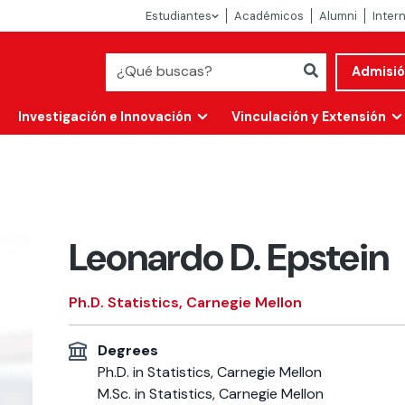
Estudiantes
Académicos
Alumni
Inter
Admisi
Investigación e Innovación
Vinculación y Extensión
Leonardo D. Epstein
Ph.D. Statistics, Carnegie Mellon
Degrees
Abierta
Ph.D. in Statistics, Carnegie Mellon
alidad
M.Sc. in Statistics, Carnegie Mellon