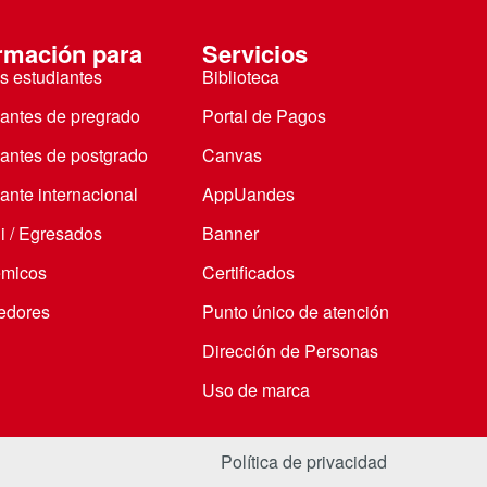
rmación para
Servicios
s estudiantes
Biblioteca
iantes de pregrado
Portal de Pagos
iantes de postgrado
Canvas
ante internacional
AppUandes
i / Egresados
Banner
micos
Certificados
edores
Punto único de atención
Dirección de Personas
Uso de marca
Política de privacidad