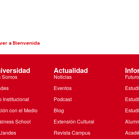
ver a Bienvenida
iversidad
Actualidad
Info
s Somos
Noticias
Futuro
ades
Eventos
Estud
 Institucional
Podcast
Estud
ción con el Medio
Blog
Estudi
iness School
Extensión Cultural
Alumn
 Uandes
Revista Campus
Acadé