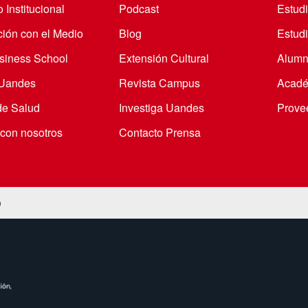
 Institucional
Podcast
Estud
ción con el Medio
Blog
Estudi
iness School
Extensión Cultural
Alumn
 Uandes
Revista Campus
Acadé
de Salud
Investiga Uandes
Prove
 con nosotros
Contacto Prensa
o