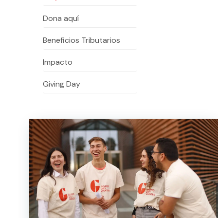
Dona aquí
Te puede interesar:
Te puede interesar:
International students
Explora el campus Uandes
Facultades
Noticias
Beneficios Tributarios
Impacto
Giving Day