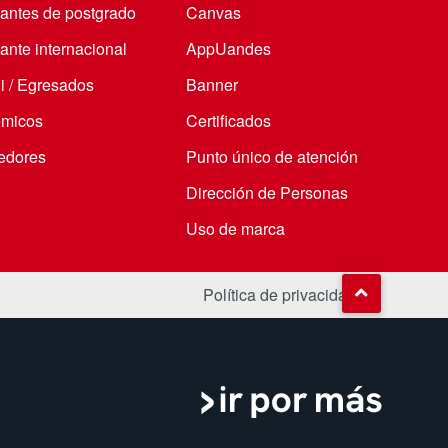
iantes de postgrado
Canvas
ante internacional
AppUandes
i / Egresados
Banner
micos
Certificados
edores
Punto único de atención
Dirección de Personas
Uso de marca
Política de privacidad