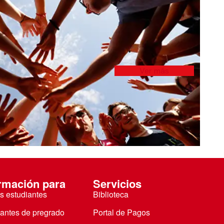
Ver más
rmación para
Servicios
s estudiantes
Biblioteca
iantes de pregrado
Portal de Pagos