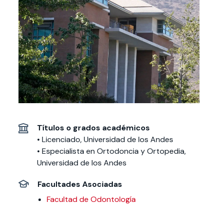
Actividades y
Programas de
interesar:
2025
vinculación con la
cursos
intercambio
sociedad
Especialidades y
Servicios y apoyos
Extensión Cultural
estadías
Te puede
Explora el campus
Noticias
Te puede interesar:
Filantropía y Donaciones
Te puede
International
Facultades
interesar:
Uandes
estudiantiles
interesar:
students
Títulos o grados académicos
• Licenciado, Universidad de los Andes
• Especialista en Ortodoncia y Ortopedia,
Universidad de los Andes
Facultades Asociadas
Facultad de Odontología