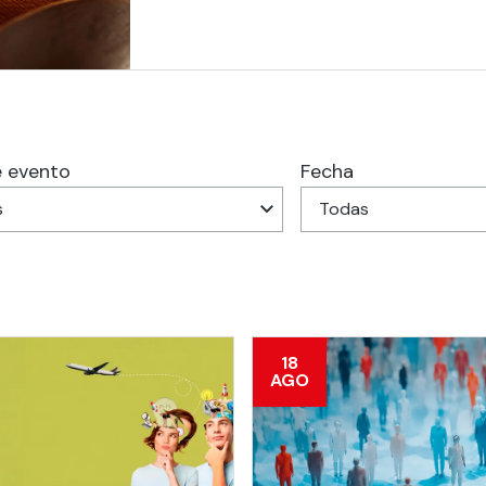
 estudiantiles
e evento
Fecha
18
AGO