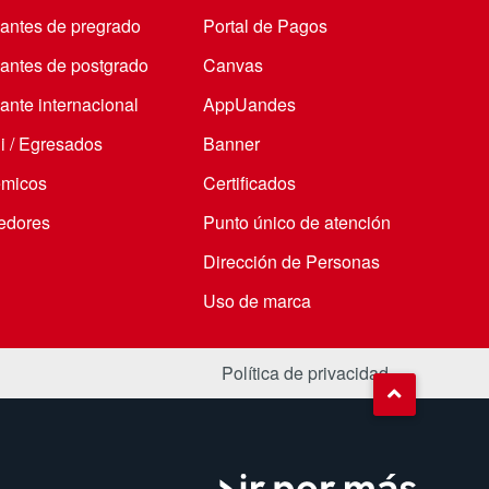
iantes de pregrado
Portal de Pagos
iantes de postgrado
Canvas
ante internacional
AppUandes
i / Egresados
Banner
micos
Certificados
edores
Punto único de atención
Dirección de Personas
Uso de marca
Política de privacidad