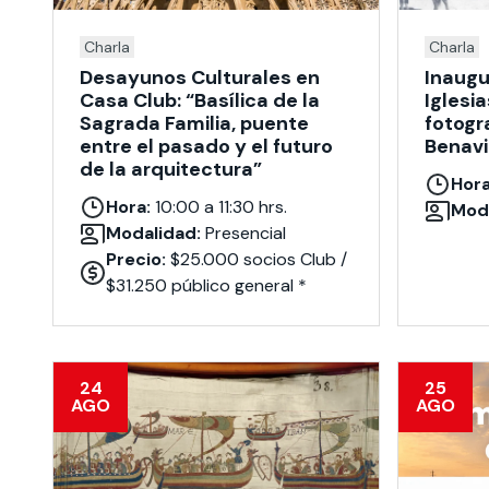
Charla
Charla
Desayunos Culturales en
Inaugu
Casa Club: “Basílica de la
Iglesia
Sagrada Familia, puente
fotogr
entre el pasado y el futuro
Benav
de la arquitectura”
Hora
Hora:
10:00 a 11:30 hrs.
Moda
Modalidad:
Presencial
Precio:
$25.000 socios Club /
$31.250 público general *
24
25
AGO
AGO