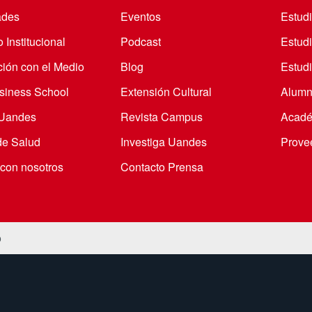
ades
Eventos
Estud
 Institucional
Podcast
Estud
ción con el Medio
Blog
Estudi
iness School
Extensión Cultural
Alumn
 Uandes
Revista Campus
Acadé
de Salud
Investiga Uandes
Prove
 con nosotros
Contacto Prensa
o