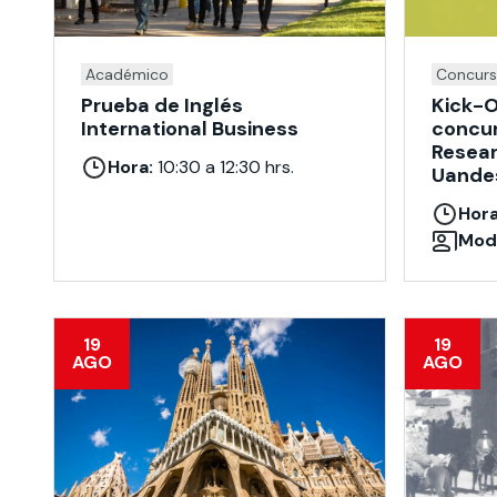
Académico
Concur
Prueba de Inglés
Kick-O
International Business
concur
Resear
Hora:
10:30 a 12:30 hrs.
Uande
Hora
Moda
19
19
AGO
AGO