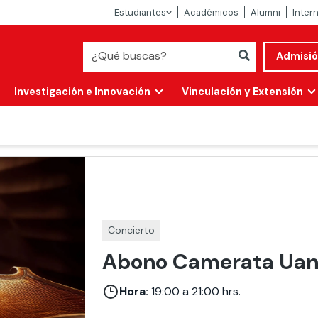
Estudiantes
Académicos
Alumni
Inter
Admisi
Investigación e Innovación
Vinculación y Extensión
Concierto
Abono Camerata Uan
Abierta
Hora:
19:00 a 21:00 hrs.
alidad