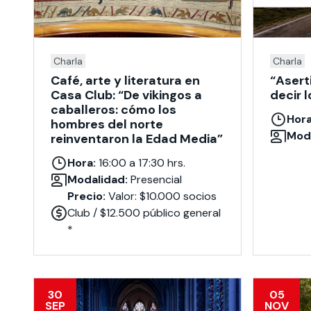
Charla
Charla
Café, arte y literatura en
“Asert
Casa Club: “De vikingos a
decir 
caballeros: cómo los
Hora
hombres del norte
Moda
reinventaron la Edad Media”
Hora:
16:00 a 17:30 hrs.
Modalidad:
Presencial
Precio:
Valor: $10.000 socios
Club / $12.500 público general
*
30
05
SEP
NOV