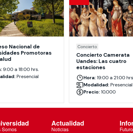
so Nacional de
Concierto
sidades Promotoras
Concierto Camerata
Salud
Uandes: Las cuatro
estaciones
:
9:00 a 18:00 hrs.
lidad:
Presencial
Hora:
19:00 a 21:00 hrs
Modalidad:
Presencial
Precio:
10.000
iversidad
Actualidad
Info
s Somos
Noticias
Futuro