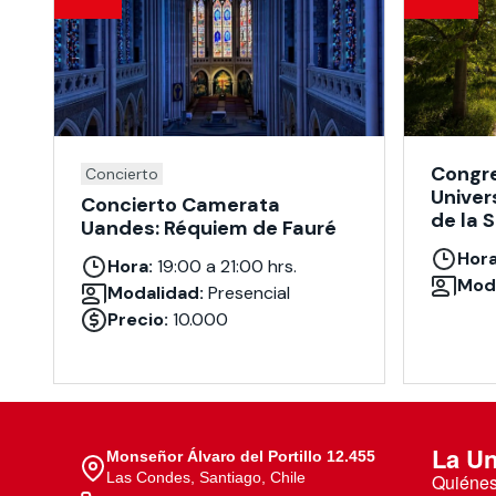
Congre
Concierto
Univer
Concierto Camerata
de la 
Uandes: Réquiem de Fauré
Hora
Hora:
19:00 a 21:00 hrs.
Moda
Modalidad:
Presencial
Precio:
10.000
La Un
Monseñor Álvaro del Portillo 12.455
Las Condes, Santiago, Chile
Quiéne