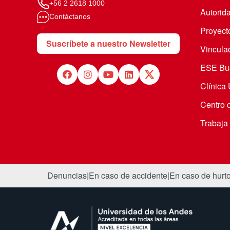
+56 2 2618 1000
Autorid
Contáctanos
Proyecto
Suscríbete a nuestro Newsletter
Vincula
ESE Bus
Clínica
Centro 
Trabaja
Denuncias
|
En caso de accidente
|
En caso de hurt