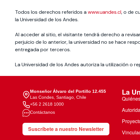
Todos los derechos referidos a
www.uandes.cl
, o de c
la Universidad de los Andes.
Al acceder al sitio, el visitante tendrá derecho a revisa
perjuicio de lo anterior, la universidad no se hace res
entregada por terceros.
La Universidad de los Andes autoriza la utilización o r
La Un
Monseñor Álvaro del Portillo 12.455
Las Condes, Santiago, Chile
Quiéne
+56 2 2618 1000
Autorid
Contáctanos
Proyecto
Suscríbete a nuestro Newsletter
Vincula