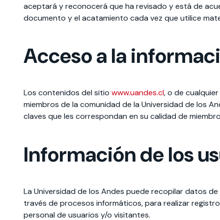
aceptará y reconocerá que ha revisado y está de acuerd
documento y el acatamiento cada vez que utilice mate
Te puede interesar:
Te puede interesar:
International students
Explora el campus Uandes
Facultades
Noticias
Acceso a la informac
Los contenidos del sitio
www.uandes.cl
, o de cualquie
miembros de la comunidad de la Universidad de los An
claves que les correspondan en su calidad de miembro
Información de los us
La Universidad de los Andes puede recopilar datos de l
través de procesos informáticos, para realizar registro
personal de usuarios y/o visitantes.