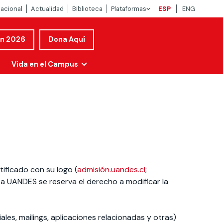
nacional
Actualidad
Biblioteca
Plataformas
ESP
ENG
ón 2026
Dona Aquí
Vida en el Campus
tificado con su logo (
admisión.uandes.cl
;
 La UANDES se reserva el derecho a modificar la
ales, mailings, aplicaciones relacionadas y otras)