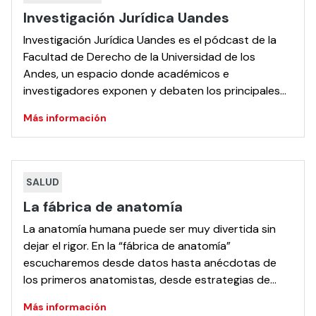
Investigación Jurídica Uandes
Investigación Jurídica Uandes es el pódcast de la
Facultad de Derecho de la Universidad de los
Andes, un espacio donde académicos e
investigadores exponen y debaten los principales
avances del pensamiento jurídico contemporáneo.
Más información
En un formato conversacional y riguroso, el
programa da vida a los resultados de proyectos de
investigación y publicaciones académicas,
abordando temas como […]
SALUD
La fábrica de anatomía
La anatomía humana puede ser muy divertida sin
dejar el rigor. En la “fábrica de anatomía”
escucharemos desde datos hasta anécdotas de
los primeros anatomistas, desde estrategias de
aprendizaje hasta los últimos avances en la
Más información
disciplina.