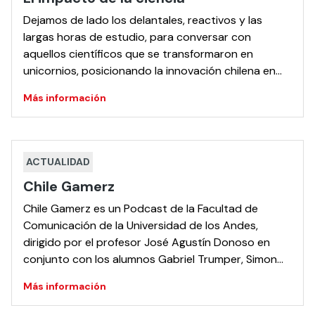
Dejamos de lado los delantales, reactivos y las
largas horas de estudio, para conversar con
aquellos científicos que se transformaron en
unicornios, posicionando la innovación chilena en
esferas que nadie había llegado hasta ahora.
Más información
Elaborado por: Emisora Podcasting e Innovación
UANDES
ACTUALIDAD
Chile Gamerz
Chile Gamerz es un Podcast de la Facultad de
Comunicación de la Universidad de los Andes,
dirigido por el profesor José Agustín Donoso en
conjunto con los alumnos Gabriel Trumper, Simon
Corbalan y Álvaro Samorano, que recorrerá
Más información
diferentes temáticas de los videojuegos, tales como
narrativa, música