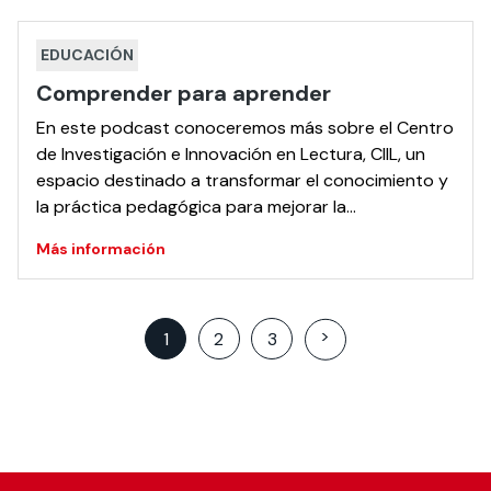
EDUCACIÓN
Comprender para aprender
En este podcast conoceremos más sobre el Centro
de Investigación e Innovación en Lectura, CIIL, un
espacio destinado a transformar el conocimiento y
la práctica pedagógica para mejorar la
comprensión lectora de niños y jóvenes en Chile.
Más información
Posts
>
1
2
3
pagination