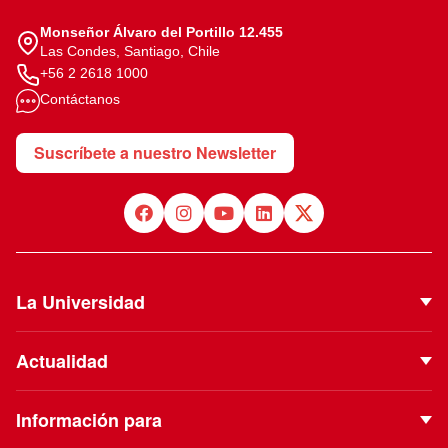
Monseñor Álvaro del Portillo 12.455
Las Condes, Santiago, Chile
+56 2 2618 1000
Contáctanos
Suscríbete a nuestro Newsletter
La Universidad
Quiénes Somos
Actualidad
Autoridades
Noticias
Proyecto Institucional
Información para
Eventos