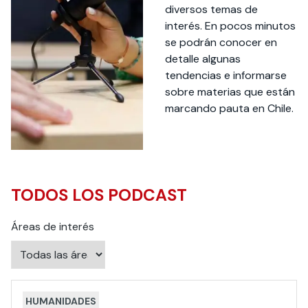
Actividades y
Programas de
interesar:
2025
vinculación con la
diversos temas de
cursos
intercambio
sociedad
interés. En pocos minutos
Especialidades y
Servicios y apoyos
se podrán conocer en
Extensión Cultural
estadías
detalle algunas
tendencias e informarse
Te puede
Explora el campus
Noticias
Te puede interesar:
Filantropía y Donaciones
sobre materias que están
Te puede
International
Facultades
interesar:
Uandes
estudiantiles
marcando pauta en Chile.
interesar:
students
TODOS LOS PODCAST
Áreas de interés
HUMANIDADES