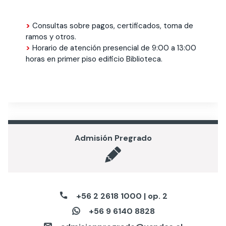
Actividades y
Programas de
interesar:
2025
vinculación con la
cursos
intercambio
sociedad
>
Consultas sobre pagos, certificados, toma de
Especialidades y
Servicios y apoyos
Extensión Cultural
ramos y otros.
estadías
>
Horario de atención presencial de 9:00 a 13:00
horas en primer piso edificio Biblioteca.
Te puede
Explora el campus
Noticias
Te puede interesar:
Filantropía y Donaciones
Te puede
International
Facultades
interesar:
Uandes
estudiantiles
interesar:
students
Admisión Pregrado
+56 2 2618 1000 | op. 2
+56 9 6140 8828