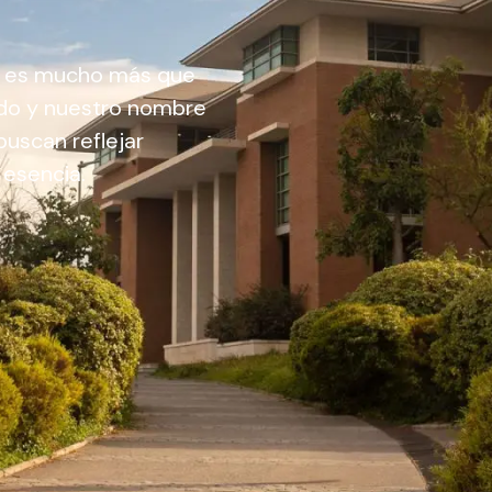
 estudiantiles
ad es mucho más que
udo y nuestro nombre
uscan reflejar
 esencia.