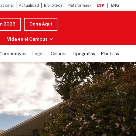
nacional
Actualidad
Biblioteca
Plataformas
ESP
ENG
ón 2026
Dona Aquí
Vida en el Campus
Corporativos
Logos
Colores
Tipografías
Plantillas