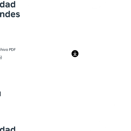
chivo PDF
o)
l