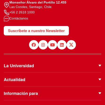
Monseñor Álvaro del Portillo 12.455
Las Condes, Santiago, Chile
+56 2 2618 1000
Contáctanos
Suscríbete a nuestro Newsletter
La Universidad
Quiénes Somos
Actualidad
Autoridades
Noticias
Proyecto Institucional
Información para
Eventos
Vinculación con el Medio
Futuros estudiantes