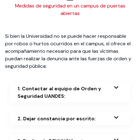
Uandes
Medidas de seguridad en un campus de puertas
abiertas
2 2618 1100
Si bien la Universidad no se puede hacer responsable
*Guárdalo en tu celular para
por robos o hurtos ocurridos en el campus, sí ofrece el
tenerlo siempre a mano o actívalo
acompañamiento necesario para que las víctimas
en cualquier recepción de los
puedan realizar la denuncia ante las fuerzas de orden y
edificios o en recepción campus
seguridad pública:
1. Contactar al equipo de Orden y
Seguridad UANDES:
2. Dejar constancia por escrito: