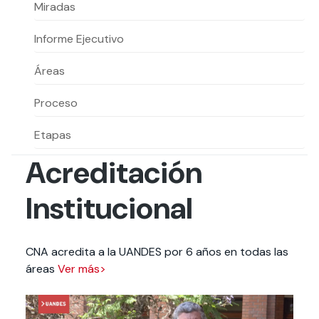
Actividades y
Programas de
Miradas
interesar:
2025
vinculación con la
cursos
intercambio
sociedad
Informe Ejecutivo
Especialidades y
Servicios y apoyos
Extensión Cultural
estadías
Áreas
Te puede
Explora el campus
Noticias
Te puede interesar:
Filantropía y Donaciones
Te puede
International
Facultades
interesar:
Uandes
estudiantiles
Proceso
interesar:
students
Etapas
Acreditación
Institucional
CNA acredita a la UANDES por 6 años en todas las
áreas
Ver más>