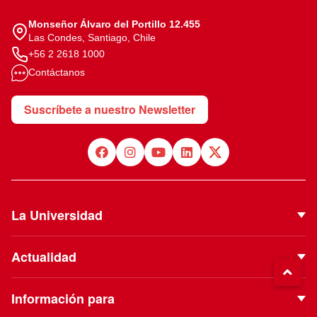
Monseñor Álvaro del Portillo 12.455
Las Condes, Santiago, Chile
+56 2 2618 1000
Contáctanos
Suscríbete a nuestro Newsletter
La Universidad
Quiénes Somos
Actualidad
Autoridades
Noticias
Proyecto Institucional
Información para
Eventos