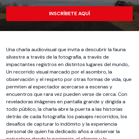
Actividades y
Programas de
interesar:
2025
vinculación con la
cursos
intercambio
sociedad
INSCRÍBETE AQUÍ
Especialidades y
Servicios y apoyos
Extensión Cultural
estadías
Te puede
Explora el campus
Noticias
Te puede interesar:
Filantropía y Donaciones
Te puede
International
Facultades
interesar:
Uandes
estudiantiles
Una charla audiovisual que invita a descubrir la fauna
interesar:
students
silvestre a través de la fotografía, a través de
impactantes registros en distintos lugares del mundo,.
Un recorrido visual marcado por el asombro, la
observación y el respeto por otras formas de vida, que
permiten al espectador acercarse a escenas y
encuentros que rara vez pueden verse de cerca. Con
reveladoras imágenes en pantalla grande y dirigida a
todo público, la charla abre la puerta a las historias
detrás de cada fotografía: los paisajes recorridos, los
desafíos de capturar lo indómito y la experiencia
personal de quien ha dedicado años a observar la
naturaleza desde la paciencia, el silencio y la