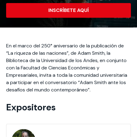
Actividades y
Programas de
interesar:
2025
vinculación con la
cursos
intercambio
sociedad
INSCRÍBETE AQUÍ
Especialidades y
Servicios y apoyos
Extensión Cultural
estadías
Te puede
Explora el campus
Noticias
Te puede interesar:
Filantropía y Donaciones
Te puede
International
Facultades
interesar:
Uandes
estudiantiles
En el marco del 250° aniversario de la publicación de
interesar:
students
“La riqueza de las naciones”, de Adam Smith, la
Biblioteca de la Universidad de los Andes, en conjunto
con la Facultad de Ciencias Económicas y
Empresariales, invita a toda la comunidad universitaria
a participar en el conversatorio “Adam Smith ante los
desafíos del mundo contemporáneo”.
Expositores