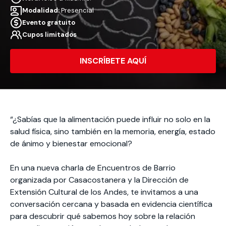
Actividades y
Programas de
interesar:
2025
vinculación con la
Modalidad:
Presencial
cursos
intercambio
sociedad
Evento gratuito
Especialidades y
Servicios y apoyos
Extensión Cultural
Cupos limitados
estadías
INSCRÍBETE AQUÍ
Te puede
Explora el campus
Noticias
Te puede interesar:
Filantropía y Donaciones
Te puede
International
Facultades
interesar:
Uandes
estudiantiles
interesar:
students
“¿Sabías que la alimentación puede influir no solo en la
salud física, sino también en la memoria, energía, estado
de ánimo y bienestar emocional?
En una nueva charla de Encuentros de Barrio
organizada por Casacostanera y la Dirección de
Extensión Cultural de los Andes, te invitamos a una
conversación cercana y basada en evidencia científica
para descubrir qué sabemos hoy sobre la relación