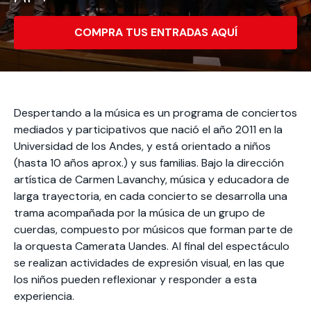
Actividades y
Programas de
interesar:
2025
vinculación con la
cursos
intercambio
sociedad
COMPRA TUS ENTRADAS AQUÍ
Especialidades y
Servicios y apoyos
Extensión Cultural
estadías
Te puede
Explora el campus
Noticias
Te puede interesar:
Filantropía y Donaciones
Te puede
International
Facultades
interesar:
Uandes
estudiantiles
interesar:
students
Despertando a la música es un programa de conciertos
mediados y participativos que nació el año 2011 en la
Universidad de los Andes, y está orientado a niños
(hasta 10 años aprox.) y sus familias. Bajo la dirección
artística de Carmen Lavanchy, música y educadora de
larga trayectoria, en cada concierto se desarrolla una
trama acompañada por la música de un grupo de
cuerdas, compuesto por músicos que forman parte de
la orquesta Camerata Uandes. Al final del espectáculo
se realizan actividades de expresión visual, en las que
los niños pueden reflexionar y responder a esta
experiencia.