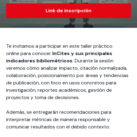
Actividades y
Programas de
interesar:
2025
vinculación con la
cursos
intercambio
sociedad
Link de inscripción
Especialidades y
Servicios y apoyos
Extensión Cultural
estadías
Te puede
Explora el campus
Noticias
Te puede interesar:
Filantropía y Donaciones
Te puede
International
Facultades
interesar:
Uandes
estudiantiles
Te invitamos a participar en este taller práctico
interesar:
students
online para conocer
InCites y sus principales
indicadores bibliométricos
. Durante la sesión
veremos cómo analizar impacto, citación normalizada,
colaboración, posicionamiento por áreas y tendencias
de publicación, con foco en usos concretos para
investigación, reportes académicos, gestión de
proyectos y toma de decisiones.
Además, se entregarán recomendaciones para
interpretar métricas de manera responsable y
comunicar resultados con el debido contexto.