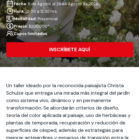
Actividades y
Programas de
interesar:
2025
vinculación con la
Fecha:
5 de Agosto al 26 de Agosto de 2026
cursos
intercambio
sociedad
Hora:
10:00 a 12:30 hrs.
Especialidades y
Servicios y apoyos
Modalidad:
Presencial
Extensión Cultural
estadías
Precio:
$200.000*
Cupos limitados
Te puede
Explora el campus
Noticias
Te puede interesar:
Filantropía y Donaciones
Te puede
International
Facultades
interesar:
Uandes
estudiantiles
INSCRÍBETE AQUÍ
interesar:
students
Un taller ideado por la reconocida paisajista Christa
Schulze que entrega una mirada más integral del jardín
como sistema vivo, dinámico y en permanente
transformación. Se abordarán criterios de diseño,
teoría del color aplicada al paisaje, uso de herbáceas y
plantas de temporada, recuperación y reducción de
superficies de césped, además de estrategias para
mejorar antejardines y espacios de transición entre la