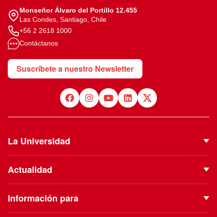
Monseñor Álvaro del Portillo 12.455
Las Condes, Santiago, Chile
+56 2 2618 1000
Contáctanos
Suscríbete a nuestro Newsletter
La Universidad
Quiénes Somos
Actualidad
Autoridades
Noticias
Proyecto Institucional
Información para
Eventos
Vinculación con el Medio