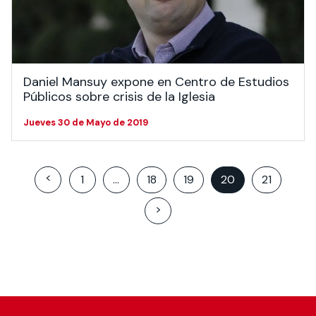
Daniel Mansuy expone en Centro de Estudios
Públicos sobre crisis de la Iglesia
Jueves 30 de Mayo de 2019
Posts
<
1
…
18
19
20
21
pagination
>