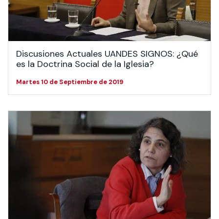
Actividades y
Programas de
interesar:
2025
vinculación con la
cursos
intercambio
sociedad
Especialidades y
Servicios y apoyos
Extensión Cultural
estadías
Discusiones Actuales UANDES SIGNOS: ¿Qué
Te puede
Explora el campus
Noticias
Te puede interesar:
Filantropía y Donaciones
es la Doctrina Social de la Iglesia?
Te puede
International
Facultades
interesar:
Uandes
estudiantiles
interesar:
students
Martes 10 de Septiembre de 2019