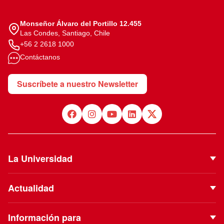
Monseñor Álvaro del Portillo 12.455
Las Condes, Santiago, Chile
+56 2 2618 1000
Contáctanos
Suscríbete a nuestro Newsletter
La Universidad
Quiénes Somos
Actualidad
Autoridades
Noticias
Proyecto Institucional
Información para