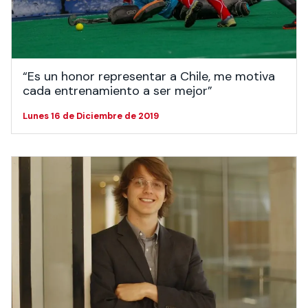
Actividades y
Programas de
interesar:
2025
vinculación con la
cursos
intercambio
sociedad
Especialidades y
Servicios y apoyos
Extensión Cultural
estadías
“Es un honor representar a Chile, me motiva
Te puede
Explora el campus
Noticias
Te puede interesar:
Filantropía y Donaciones
cada entrenamiento a ser mejor”
Te puede
International
Facultades
interesar:
Uandes
estudiantiles
interesar:
students
Lunes 16 de Diciembre de 2019