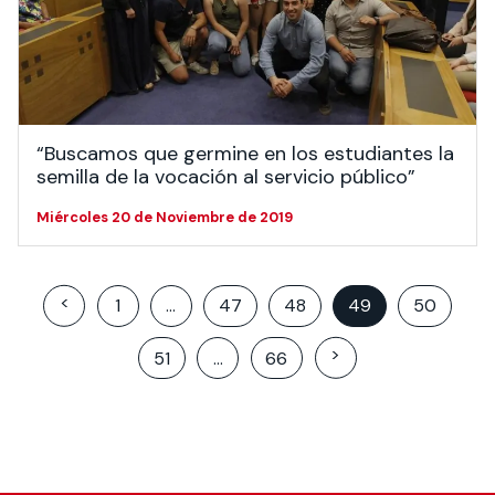
“Buscamos que germine en los estudiantes la
semilla de la vocación al servicio público”
Miércoles 20 de Noviembre de 2019
Posts
<
1
…
47
48
49
50
pagination
>
51
…
66