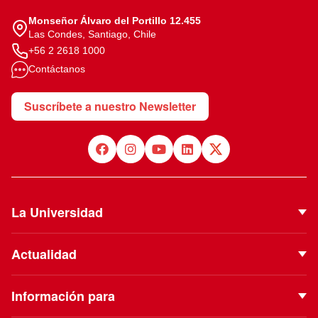
Monseñor Álvaro del Portillo 12.455
Las Condes, Santiago, Chile
+56 2 2618 1000
Contáctanos
Suscríbete a nuestro Newsletter
La Universidad
Quiénes Somos
Actualidad
Autoridades
Noticias
Proyecto Institucional
Información para
Eventos
Vinculación con el Medio