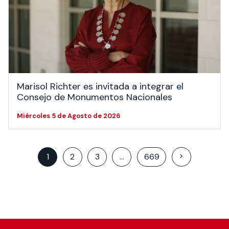
Marisol Richter es invitada a integrar el
Consejo de Monumentos Nacionales
Miércoles 5 de Agosto de 2026
Posts
>
1
2
3
…
669
pagination