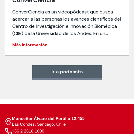
ConverCiencia
ConverCiencia es un videopódcast que busca
acercar a las personas los avances científicos del
Centro de Investigación e Innovación Biomédica
(CIIB) de la Universidad de los Andes. En un
formato entretenido y un estilo sencillo el
Más información
periodista Andrés Vial conversa todas las
semanas con investigadores sobre distintos
temas como: nutrición inteligente, cuando el
corazón nos […]
Ir a podcasts
Monseñor Álvaro del Portillo 12.455
Las Condes, Santiago, Chile
+56 2 2618 1000