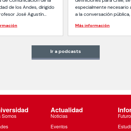
d de Comunicación de la
definiciones para Chile, s
dad de los Andes, dirigido
especialmente necesario 
profesor José Agustín
a la conversación pública
en conjunto con los
distintos ámbitos. En este
ormación
Más información
 Gabriel Trumper, Simon
contexto impulsamos
n y Álvaro Samorano, que
“Encuentros por Chile”, u
rá diferentes temáticas de
oportunidad para el encu
eojuegos, tales como
de académicos, investiga
Ir a podcasts
a, música
voces diversas.
iversidad
Actualidad
Info
s Somos
Noticias
Futuro
ades
Eventos
Estud