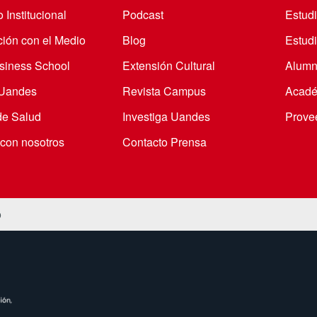
 Institucional
Podcast
Estud
ción con el Medio
Blog
Estudi
iness School
Extensión Cultural
Alumn
 Uandes
Revista Campus
Acadé
de Salud
Investiga Uandes
Prove
 con nosotros
Contacto Prensa
o