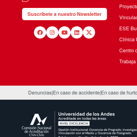
Proyecto
Suscríbete a nuestro Newsletter
Vincula
ESE Bus
Clínica
Centro 
Trabaja
Denuncias
|
En caso de accidente
|
En caso de hurt