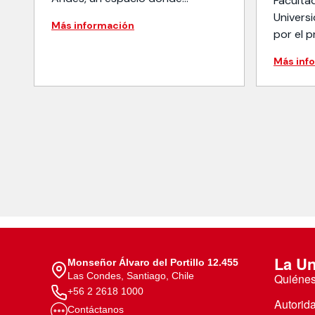
Faculta
académicos e investigadores
Universi
Más información
exponen y debaten los
por el 
principales avances del
Donoso 
Más inf
pensamiento jurídico
alumnos
contemporáneo. En un formato
Corbala
conversacional y riguroso, el
recorre
programa da vida a los resultados
los vid
de proyectos de investigación y
narrativ
publicaciones académicas,
abordando temas como […]
La Un
Monseñor Álvaro del Portillo 12.455
Las Condes, Santiago, Chile
Quiéne
+56 2 2618 1000
Autorid
Contáctanos