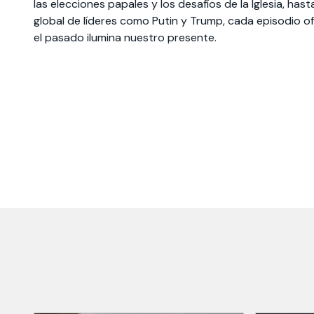
las elecciones papales y los desafíos de la Iglesia, has
global de líderes como Putin y Trump, cada episodio 
Te puede interesar:
Te puede interesar:
International students
Explora el campus Uandes
Facultades
Noticias
el pasado ilumina nuestro presente.