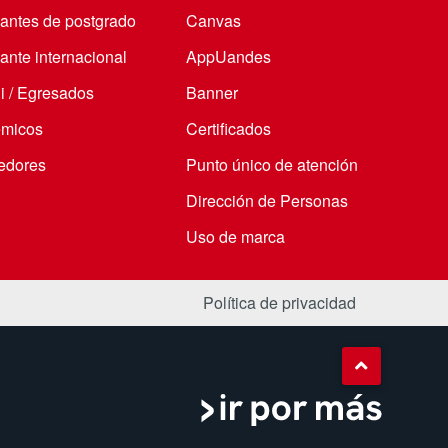
iantes de postgrado
Canvas
ante internacional
AppUandes
i / Egresados
Banner
micos
Certificados
edores
Punto único de atención
Dirección de Personas
Uso de marca
Política de privacidad