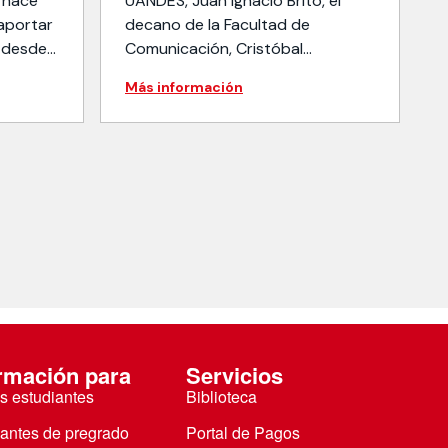
e hace
UANDES, Juan Ignacio Brito, el
aportar
decano de la Facultad de
, desde
Comunicación, Cristóbal
Benavides y el profesor Cristián
Más información
Rodríguez conversarán sobre
na
temas comunicacionales, desde
entro
distintas aristas, tanto en materia
dores y
nacional como internacional.
rmación para
Servicios
s estudiantes
Biblioteca
iantes de pregrado
Portal de Pagos