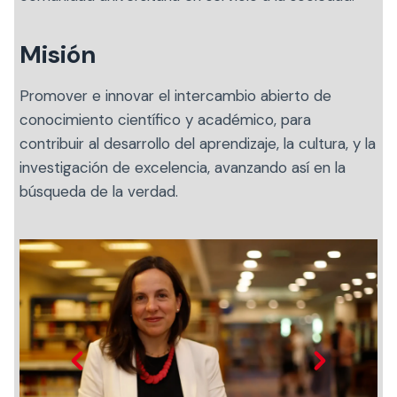
Actividades y
Programas de
interesar:
2025
vinculación con la
cursos
intercambio
sociedad
Misión
Especialidades y
Servicios y apoyos
Extensión Cultural
estadías
Promover e innovar el intercambio abierto de
Te puede
Explora el campus
Noticias
Te puede interesar:
Filantropía y Donaciones
conocimiento científico y académico, para
Te puede
International
Facultades
interesar:
Uandes
estudiantiles
contribuir al desarrollo del aprendizaje, la cultura, y la
interesar:
students
investigación de excelencia, avanzando así en la
búsqueda de la verdad.