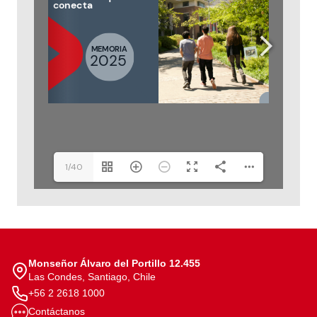
1/40
Monseñor Álvaro del Portillo 12.455
Las Condes, Santiago, Chile
+56 2 2618 1000
Contáctanos