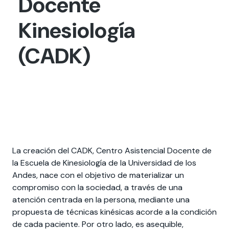
Docente
Actividades y
Programas de
interesar:
2025
vinculación con la
cursos
intercambio
sociedad
Kinesiología
Especialidades y
Servicios y apoyos
Extensión Cultural
estadías
(CADK)
Te puede
Explora el campus
Noticias
Te puede interesar:
Filantropía y Donaciones
Te puede
International
Facultades
interesar:
Uandes
estudiantiles
interesar:
students
La creación del CADK, Centro Asistencial Docente de
la Escuela de Kinesiología de la Universidad de los
Andes, nace con el objetivo de materializar un
compromiso con la sociedad, a través de una
atención centrada en la persona, mediante una
propuesta de técnicas kinésicas acorde a la condición
de cada paciente. Por otro lado, es asequible,