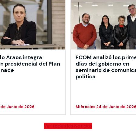
o Araos integra
FCOM analizó los prim
n presidencial del Plan
días del gobierno en
enace
seminario de comunic
política
 de Junio de 2026
Miércoles 24 de Junio de 202
Ver todas las Noticias