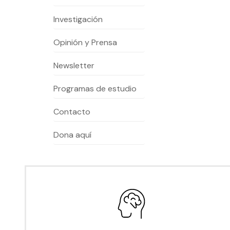
Investigación
Te puede interesar:
Te puede interesar:
International students
Explora el campus Uandes
Facultades
Noticias
Opinión y Prensa
Newsletter
Programas de estudio
Contacto
Dona aquí