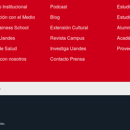
 Institucional
Podcast
Estud
ción con el Medio
Blog
Estudi
iness School
Extensión Cultural
Alumn
 Uandes
Revista Campus
Acadé
de Salud
Investiga Uandes
Prove
 con nosotros
Contacto Prensa
o