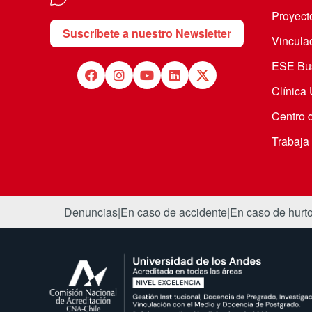
Proyecto
Suscríbete a nuestro Newsletter
Vincula
ESE Bus
Clínica
Centro 
Trabaja
Denuncias
|
En caso de accidente
|
En caso de hurt