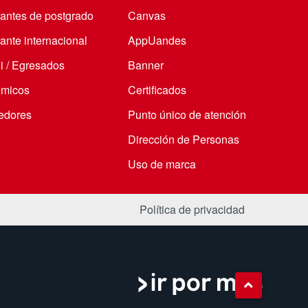
iantes de postgrado
Canvas
ante internacional
AppUandes
i / Egresados
Banner
micos
Certificados
edores
Punto único de atención
Dirección de Personas
Uso de marca
Política de privacidad