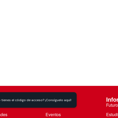
 estudiantiles
iversidad
Actualidad
Info
s Somos
Noticias
Futuro
ades
Eventos
Estud