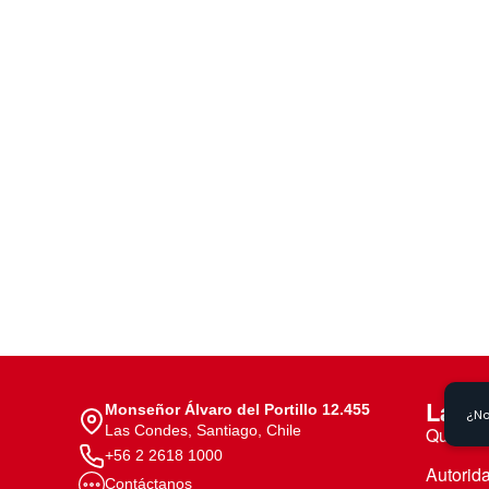
Te puede interesar:
Te puede interesar:
International students
Explora el campus Uandes
Facultades
Noticias
La Un
Monseñor Álvaro del Portillo 12.455
Las Condes, Santiago, Chile
Quiéne
+56 2 2618 1000
Autorid
Contáctanos