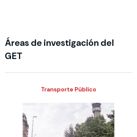
Especialización
en Transporte
Áreas de investigación del
Neoparaderos elaborado por
estudiantes Uandes
GET
Transporte Público