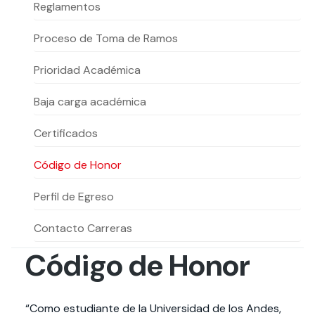
Actividades y
Programas de
Reglamentos
interesar:
2025
vinculación con la
cursos
intercambio
sociedad
Proceso de Toma de Ramos
Especialidades y
Servicios y apoyos
Extensión Cultural
estadías
Prioridad Académica
Te puede
Explora el campus
Noticias
Te puede interesar:
Filantropía y Donaciones
Te puede
International
Facultades
interesar:
Uandes
estudiantiles
Baja carga académica
interesar:
students
Certificados
Código de Honor
Perfil de Egreso
Contacto Carreras
Código de Honor
“Como estudiante de la Universidad de los Andes,