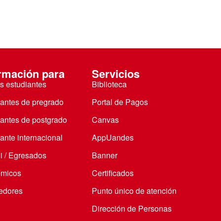
rmación para
Servicios
s estudiantes
Biblioteca
iantes de pregrado
Portal de Pagos
iantes de postgrado
Canvas
ante internacional
AppUandes
i / Egresados
Banner
micos
Certificados
edores
Punto único de atención
Dirección de Personas