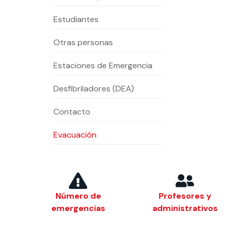
Estudiantes
Te puede interesar:
Te puede interesar:
International students
Explora el campus Uandes
Facultades
Noticias
Otras personas
Estaciones de Emergencia
Desfibriladores (DEA)
Contacto
Evacuación
Número de
Profesores y
emergencias
administrativos