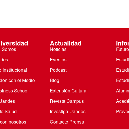
iversidad
Actualidad
Info
s Somos
Noticias
Futuro
ades
Eventos
Estud
 Institucional
Podcast
Estud
ción con el Medio
Blog
Estudi
iness School
Extensión Cultural
Alumn
 Uandes
Revista Campus
Acadé
de Salud
Investiga Uandes
Prove
 con nosotros
Contacto Prensa