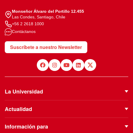
Monseñor Álvaro del Portillo 12.455
Las Condes, Santiago, Chile
+56 2 2618 1000
Contáctanos
Suscríbete a nuestro Newsletter
La Universidad
Quiénes Somos
Actualidad
Autoridades
Noticias
Proyecto Institucional
Información para
Eventos