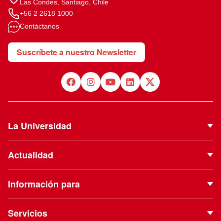
Las Condes, Santiago, Chile
+56 2 2618 1000
Contáctanos
Suscríbete a nuestro Newsletter
La Universidad
Quiénes Somos
Actualidad
Autoridades
Noticias
Proyecto Institucional
Información para
Eventos
Vinculación con el Medio
Futuros estudiantes
Podcast
Servicios
ESE Business School