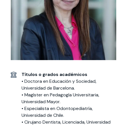
Actividades y
Programas de
interesar:
2025
vinculación con la
cursos
intercambio
sociedad
Especialidades y
Servicios y apoyos
Extensión Cultural
estadías
Te puede
Explora el campus
Noticias
Te puede interesar:
Filantropía y Donaciones
Te puede
International
Facultades
interesar:
Uandes
estudiantiles
interesar:
students
Títulos o grados académicos
• Doctora en Educación y Sociedad,
Universidad de Barcelona.
• Magíster en Pedagogía Universitaria,
Universidad Mayor.
• Especialista en Odontopediatría,
Universidad de Chile.
• Cirujano Dentista, Licenciada, Universidad