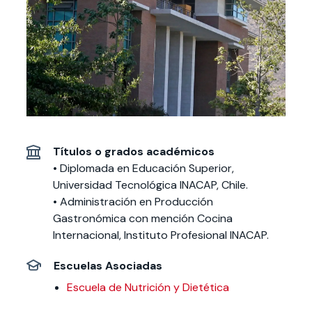
Actividades y
Programas de
interesar:
2025
vinculación con la
cursos
intercambio
sociedad
Especialidades y
Servicios y apoyos
Extensión Cultural
estadías
Te puede
Explora el campus
Noticias
Te puede interesar:
Filantropía y Donaciones
Te puede
International
Facultades
interesar:
Uandes
estudiantiles
interesar:
students
Títulos o grados académicos
• Diplomada en Educación Superior,
Universidad Tecnológica INACAP, Chile.
• Administración en Producción
Gastronómica con mención Cocina
Internacional, Instituto Profesional INACAP.
Escuelas Asociadas
Escuela de Nutrición y Dietética