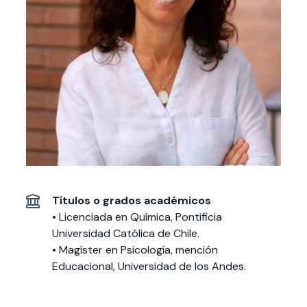
Actividades y
Programas de
interesar:
2025
vinculación con la
cursos
intercambio
sociedad
Especialidades y
Servicios y apoyos
Extensión Cultural
estadías
Te puede
Explora el campus
Noticias
Te puede interesar:
Filantropía y Donaciones
Te puede
International
Facultades
interesar:
Uandes
estudiantiles
interesar:
students
Títulos o grados académicos
• Licenciada en Química, Pontificia
Universidad Católica de Chile.
• Magíster en Psicología, mención
Educacional, Universidad de los Andes.