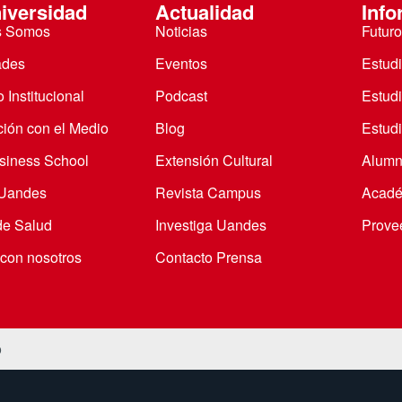
iversidad
Actualidad
Info
s Somos
Noticias
Futuro
ades
Eventos
Estud
 Institucional
Podcast
Estud
ción con el Medio
Blog
Estudi
iness School
Extensión Cultural
Alumn
 Uandes
Revista Campus
Acadé
de Salud
Investiga Uandes
Prove
 con nosotros
Contacto Prensa
o