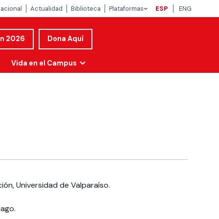
nacional
Actualidad
Biblioteca
Plataformas
ESP
ENG
ón 2026
Dona Aquí
Vida en el Campus
ción, Universidad de Valparaíso.
iago.