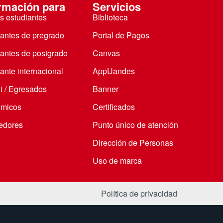
rmación para
Servicios
s estudiantes
Biblioteca
iantes de pregrado
Portal de Pagos
iantes de postgrado
Canvas
ante internacional
AppUandes
i / Egresados
Banner
micos
Certificados
edores
Punto único de atención
Dirección de Personas
Uso de marca
Política de privacidad