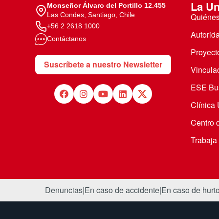
La Un
Monseñor Álvaro del Portillo 12.455
Las Condes, Santiago, Chile
Quiéne
+56 2 2618 1000
Autorid
Contáctanos
Proyecto
Suscríbete a nuestro Newsletter
Vincula
ESE Bus
Clínica
Centro 
Trabaja
Denuncias
|
En caso de accidente
|
En caso de hurt