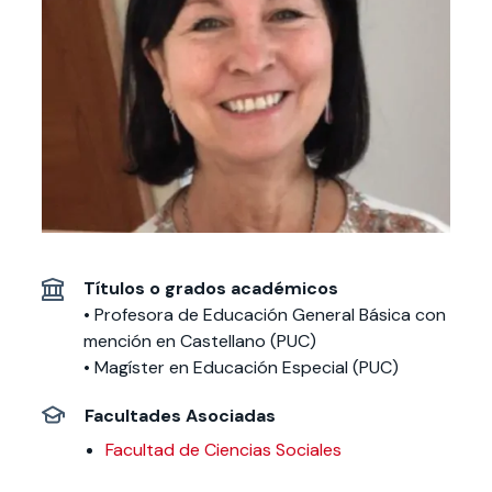
Actividades y
Programas de
interesar:
2025
vinculación con la
cursos
intercambio
sociedad
Especialidades y
Servicios y apoyos
Extensión Cultural
estadías
Te puede
Explora el campus
Noticias
Te puede interesar:
Filantropía y Donaciones
Te puede
International
Facultades
interesar:
Uandes
estudiantiles
interesar:
students
Títulos o grados académicos
• Profesora de Educación General Básica con
mención en Castellano (PUC)
• Magíster en Educación Especial (PUC)
Facultades Asociadas
Facultad de Ciencias Sociales