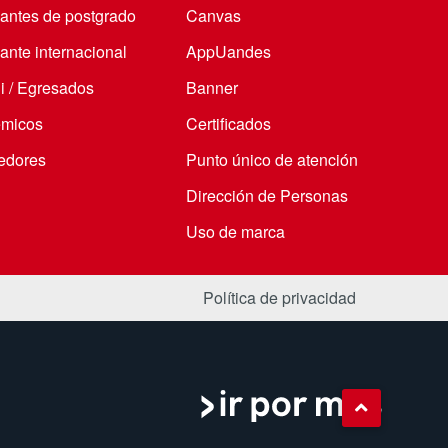
iantes de postgrado
Canvas
ante internacional
AppUandes
i / Egresados
Banner
micos
Certificados
edores
Punto único de atención
Dirección de Personas
Uso de marca
Política de privacidad