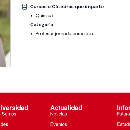
Cursos o Cátedras que imparte
 estudiantiles
Química.
Categoría
Profesor jornada completa.
iversidad
Actualidad
Info
s Somos
Noticias
Futuro
ades
Eventos
Estud