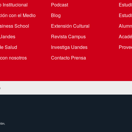
 Institucional
Podcast
Estud
ción con el Medio
Blog
Estudi
iness School
Extensión Cultural
Alumn
 Uandes
Revista Campus
Acadé
de Salud
Investiga Uandes
Prove
 con nosotros
Contacto Prensa
o