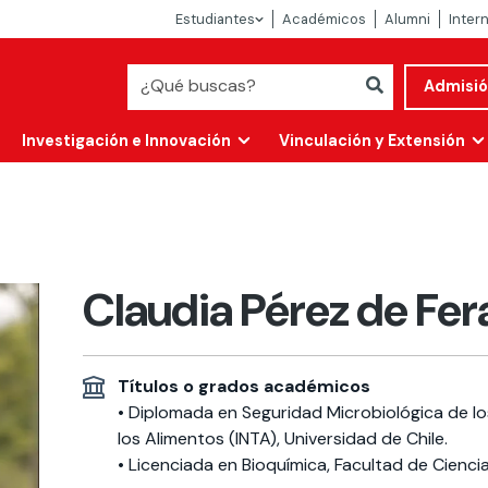
Estudiantes
Académicos
Alumni
Inter
Admisi
Investigación e Innovación
Vinculación y Extensión
Claudia Pérez de Fer
Títulos o grados académicos
• Diplomada en Seguridad Microbiológica de los
los Alimentos (INTA), Universidad de Chile.
Abierta
alidad
• Licenciada en Bioquímica, Facultad de Ciencias