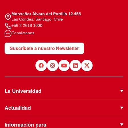
Monseñor Álvaro del Portillo 12.455
Las Condes, Santiago, Chile
+56 2 2618 1000
Contáctanos
Suscríbete a nuestro Newsletter
La Universidad
Quiénes Somos
Actualidad
Autoridades
Noticias
Proyecto Institucional
Información para